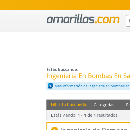
Estás buscando:
Ingenieria En Bombas En S
Mas información de ingenieria en bombas en
Filtra tu búsqueda:
Categorías
R
Estás viendo:
-
de
resultados.
1
1
1