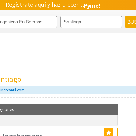
Regístrate aquí y haz crecer tu
Emprendimiento!
antiago
 Mercantil.com
egiones