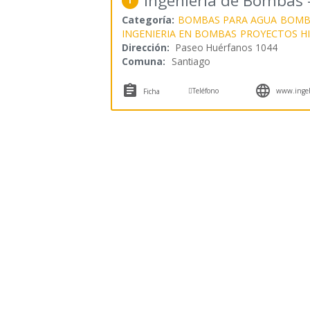
Ingeniería de Bombas
1
Categoría:
BOMBAS PARA AGUA
BOMBA
INGENIERIA EN BOMBAS
PROYECTOS H
Dirección:
Paseo Huérfanos 1044
Comuna:
Santiago



Teléfono
www.ingeb
Ficha