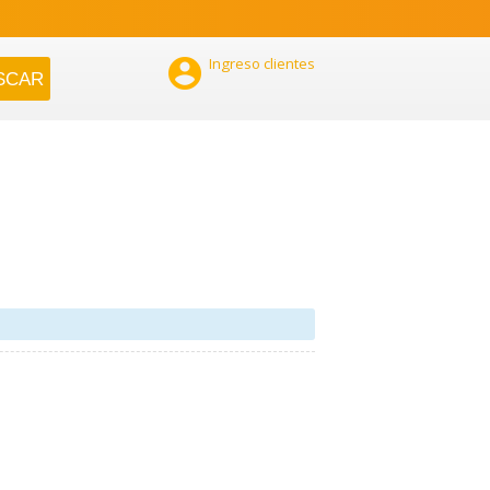

Ingreso clientes