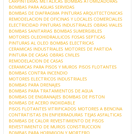
CARPINTERIAS METALICAS
BOMBAS ATOMIZADORAS
BOMBAS PARA AGUAS SERVIDAS
BOMBAS DE DIAFRAGMA
PINTURAS ARQUITECTONICAS
REMODELACION DE OFICINAS Y LOCALES COMERCIALES
ELECTRICIDAD
PINTURAS INDUSTRIALES
OBRAS VIALES
BOMBAS SANITARIAS
BOMBAS SUMERGIBLES
MOTORES OLEOHIDRAULICOS
FOSAS SEPTICAS
PINTURAS AL OLEO
BOMBAS ELECTRICAS
CERAMICAS INDUSTRIALES
MOTORES DE PARTIDA
PINTURA DE CASAS
OBRAS CIVILES
REMODELACION DE CASAS
CERAMICAS PARA PISOS Y MUROS
PISOS FLOTANTES
BOMBAS CONTRA INCENDIO
MOTORES ELECTRICOS INDUSTRIALES
BOMBAS PARA DRENAJES
BOMBAS PARA TRATAMIENTOS DE AGUA
BOMBAS DE ENGRANAJES
BOMBAS DE PISTON
BOMBAS DE ACERO INOXIDABLE
PISOS FLOTANTES VITRIFICADOS
MOTORES A BENCINA
CONTRATISTAS EN ENFIERRADURAS
TEJAS ASFALTICAS
BOMBAS DE CALOR
REVESTIMIENTO DE PISOS
REVESTIMIENTO DE MUROS
CONSTRUCCION
BOMBAS PARA HORMIGON Y MORTERO