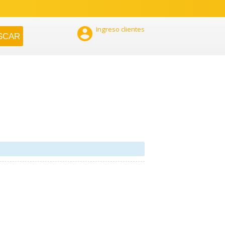

Ingreso clientes