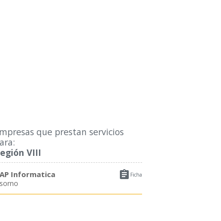
mpresas que prestan servicios
ara:
egión VIII

AP Informatica
Ficha
sorno