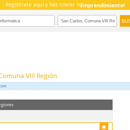
Pyme!
Regístrate aquí y haz crecer tu
Emprendimiento!
 Comuna VIII Región
.com
egiones