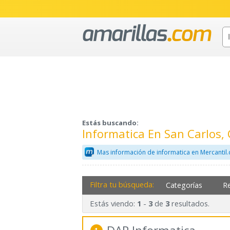
Estás buscando:
Informatica En San Carlos,
Mas información de informatica en Mercantil
Filtra tu búsqueda:
Categorías
R
Estás viendo:
-
de
resultados.
1
3
3