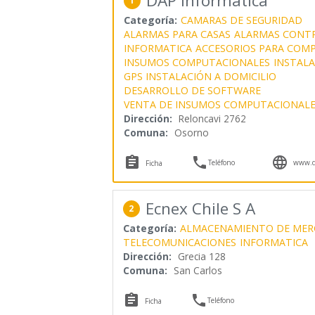
DAP Informatica
1
Categoría:
CAMARAS DE SEGURIDAD
ALARMAS PARA CASAS
ALARMAS CONT
INFORMATICA
ACCESORIOS PARA COM
INSUMOS COMPUTACIONALES
INSTALA
GPS INSTALACIÓN A DOMICILIO
DESARROLLO DE SOFTWARE
VENTA DE INSUMOS COMPUTACIONALE
Dirección:
Reloncavi 2762
Comuna:
Osorno



Teléfono
www.da
Ficha
Ecnex Chile S A
2
Categoría:
ALMACENAMIENTO DE MER
TELECOMUNICACIONES
INFORMATICA
Dirección:
Grecia 128
Comuna:
San Carlos


Teléfono
Ficha