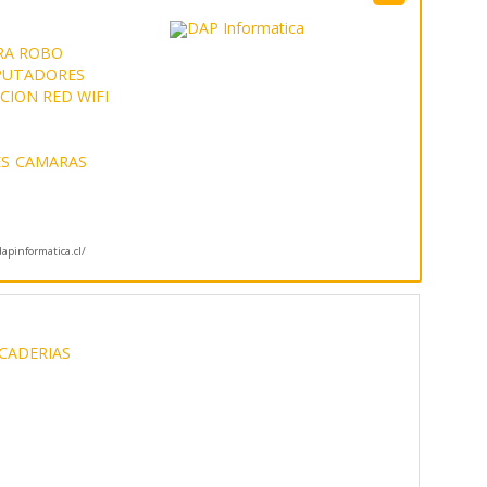
RA ROBO
PUTADORES
CION RED WIFI
S
CAMARAS
pinformatica.cl/
CADERIAS