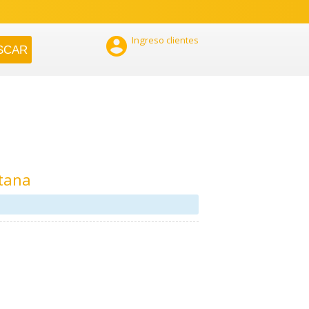

Ingreso clientes
itana