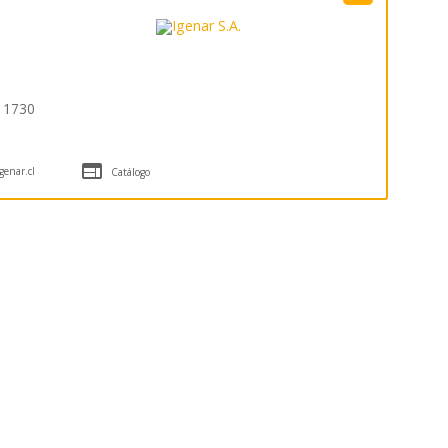
s 1730

enar.cl
Catálogo