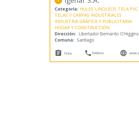
Igenar S.A.
1
Categoría:
HULES
LINOLEOS
TELA PVC
TELAS Y CARPAS INDUSTRIALES
INDUSTRIA GRÁFICA Y PUBLICITARIA
HOGAR Y CONSTRUCCIÓN
Dirección:
Libertador Bernardo O'Higgin
Comuna:
Santiago



Teléfono
www.ig
Ficha