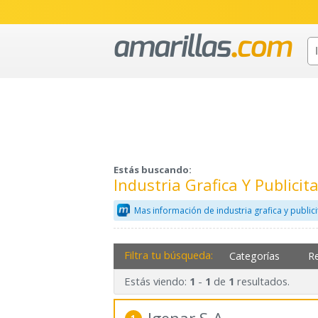
Estás buscando:
Industria Grafica Y Public
Mas información de industria grafica y public
Filtra tu búsqueda:
Categorías
R
Estás viendo:
-
de
resultados.
1
1
1