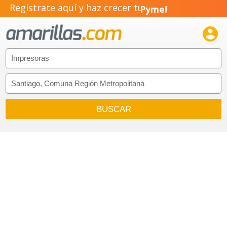
Regístrate aquí y haz crecer tu
Pyme!

Emprendimiento!