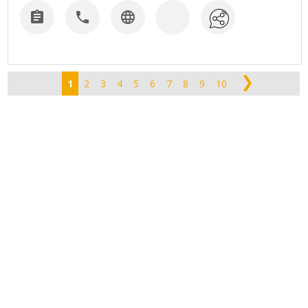



❯
1
2
3
4
5
6
7
8
9
10