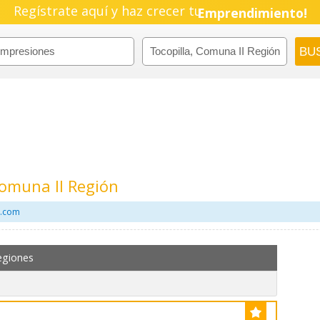
Regístrate aquí y haz crecer tu
Pyme!
Emprendimiento!
Comuna II Región
l.com
egiones