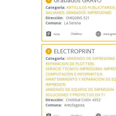
Grabados GRAVO
1
Categoría:
ARTICULOS PUBLICITARIOS
GALVANOS
GRABADOS
IMPRESIONES
Dirección:
OHIGGINS 521
Comuna:
La Serena



Teléfono
www.gravo
Ficha
ELECTROPRINT
2
Categoría:
ARRIENDO DE IMPRESORAS
REPARACION DE PLOTTERS
SERVICIO TECNICO IMPRESORAS
IMPRE
COMPUTACION E INFORMATICA
MANTENIMIENTO Y REPARACION DE EQ
IMPRESION
ARRIENDO DE EQUIPOS DE IMPRESION
SOLUCIONES Y PROYECTOS EN TI
Dirección:
Cristóbal Colón 4352
Comuna:
Antofagasta



Teléfono
www.electr