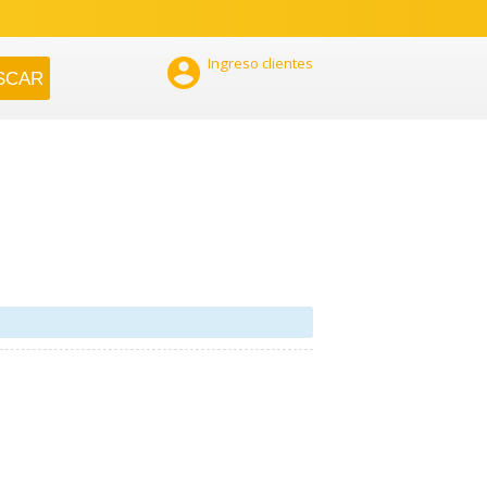

Ingreso clientes