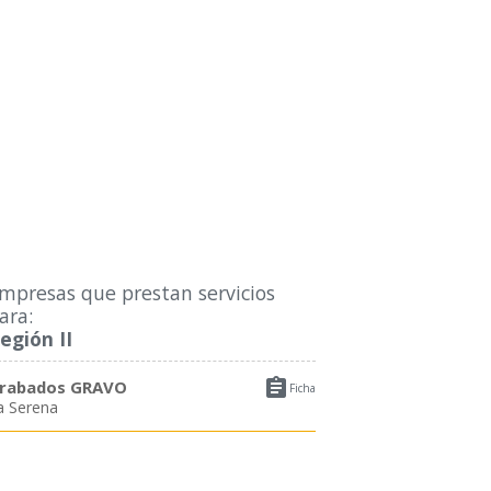
mpresas que prestan servicios
ara:
egión II

rabados GRAVO
Ficha
a Serena