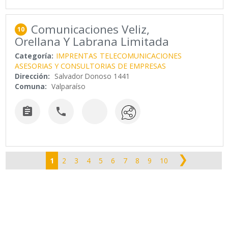
Comunicaciones Veliz,
10
Orellana Y Labrana Limitada
Categoría:
IMPRENTAS
TELECOMUNICACIONES
ASESORIAS Y CONSULTORIAS DE EMPRESAS
Dirección:
Salvador Donoso 1441
Comuna:
Valparaíso


❯
1
2
3
4
5
6
7
8
9
10