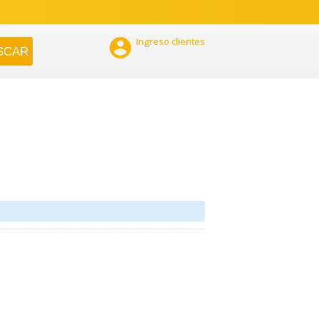

Ingreso clientes