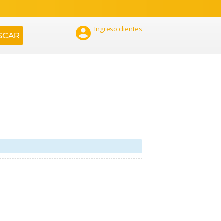

Ingreso clientes