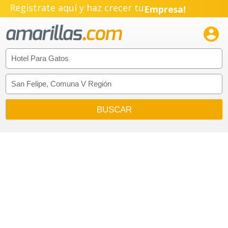
Regístrate aquí y haz crecer tu
Empresa!
Negocio!

Pyme!
Emprendimiento!