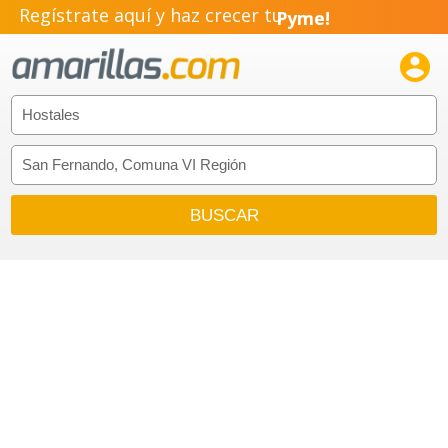
Regístrate aquí y haz crecer tu
Pyme!
Emprendimiento!
