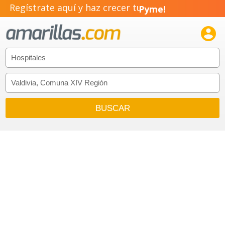
Regístrate aquí y haz crecer tu
Pyme!
Emprendimiento!
