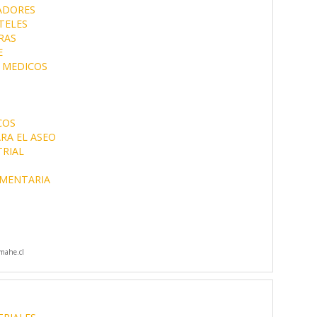
ADORES
TELES
RAS
E
 MEDICOS
S
COS
RA EL ASEO
TRIAL
IMENTARIA
mahe.cl