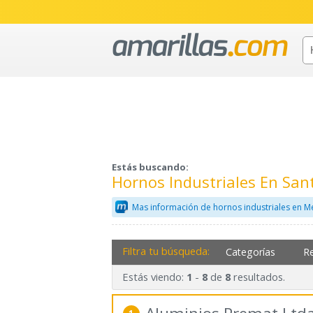
Estás buscando:
Hornos Industriales En Sa
Mas información de hornos industriales en M
Filtra tu búsqueda:
Categorías
R
Estás viendo:
-
de
resultados.
1
8
8