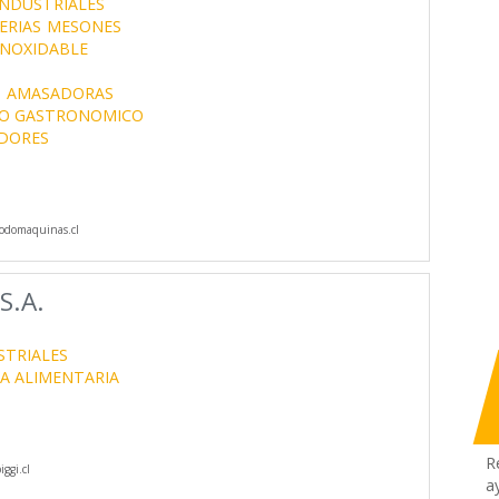
INDUSTRIALES
ERIAS
MESONES
INOXIDABLE
S
AMASADORAS
TO GASTRONOMICO
DORES
odomaquinas.cl
S.A.
STRIALES
IA ALIMENTARIA
R
ggi.cl
a