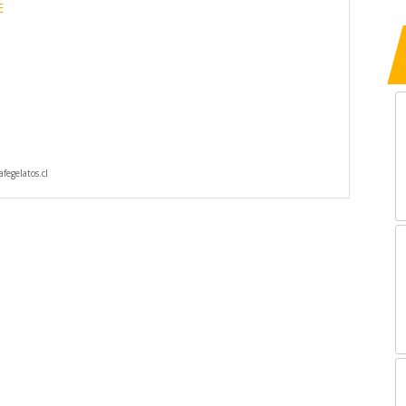
E
fegelatos.cl