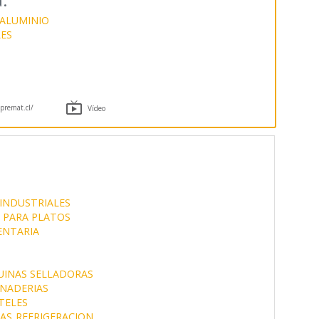
.
 ALUMINIO
ES

remat.cl/
Vídeo
INDUSTRIALES
 PARA PLATOS
ENTARIA
INAS SELLADORAS
NADERIAS
TELES
AS
REFRIGERACION