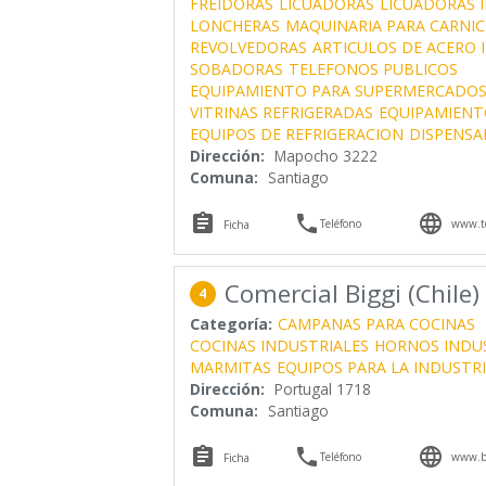
FREIDORAS
LICUADORAS
LICUADORAS 
LONCHERAS
MAQUINARIA PARA CARNIC
REVOLVEDORAS
ARTICULOS DE ACERO 
SOBADORAS
TELEFONOS PUBLICOS
EQUIPAMIENTO PARA SUPERMERCADO
VITRINAS REFRIGERADAS
EQUIPAMIEN
EQUIPOS DE REFRIGERACION
DISPENSA
Dirección:
Mapocho 3222
Comuna:
Santiago



Teléfono
www.t
Ficha
Comercial Biggi (Chile) 
4
Categoría:
CAMPANAS PARA COCINAS
COCINAS INDUSTRIALES
HORNOS INDU
MARMITAS
EQUIPOS PARA LA INDUSTR
Dirección:
Portugal 1718
Comuna:
Santiago



Teléfono
www.bi
Ficha