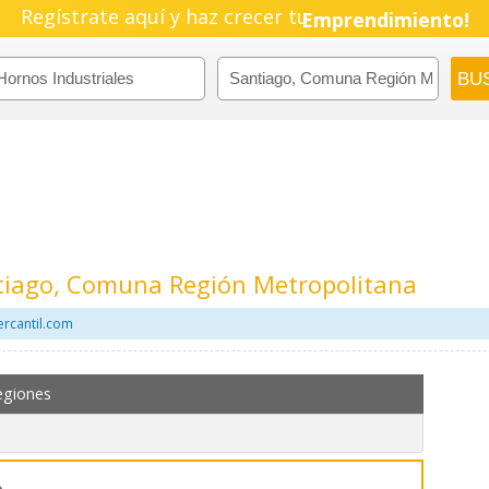
Regístrate aquí y haz crecer tu
Pyme!
Emprendimiento!
ntiago, Comuna Región Metropolitana
ercantil.com
egiones