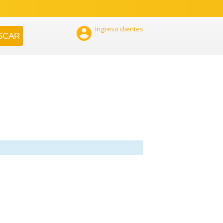

Ingreso clientes