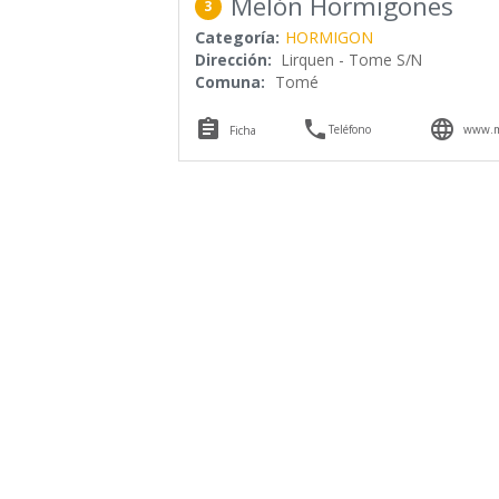
Melón Hormigones
3
Categoría:
HORMIGON
Dirección:
Lirquen - Tome S/N
Comuna:
Tomé



Teléfono
www.m
Ficha