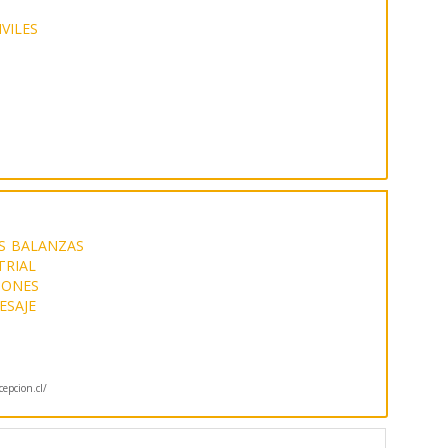
VILES
S
BALANZAS
TRIAL
IONES
ESAJE
cepcion.cl/