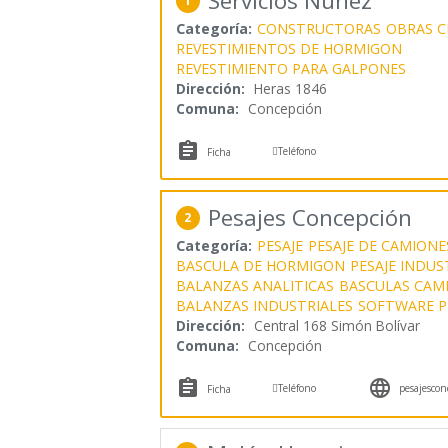
Servicios Nuñez
1
Categoría:
CONSTRUCTORAS
OBRAS CI
REVESTIMIENTOS DE HORMIGON
REVESTIMIENTO PARA GALPONES
Dirección:
Heras 1846
Comuna:
Concepción


Teléfono
Ficha
Pesajes Concepción
2
Categoría:
PESAJE
PESAJE DE CAMIONE
BASCULA DE HORMIGON
PESAJE INDUS
BALANZAS ANALITICAS
BASCULAS CAM
BALANZAS INDUSTRIALES
SOFTWARE P
Dirección:
Central 168 Simón Bolívar
Comuna:
Concepción



Teléfono
pesajescon
Ficha