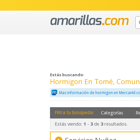
Estás buscando:
Hormigon En Tomé, Comuna
Mas información de hormigon en Mercantil.
Filtra tu búsqueda:
Categorías
R
Estás viendo:
-
de
resultados.
1
3
3