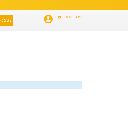

Ingreso clientes