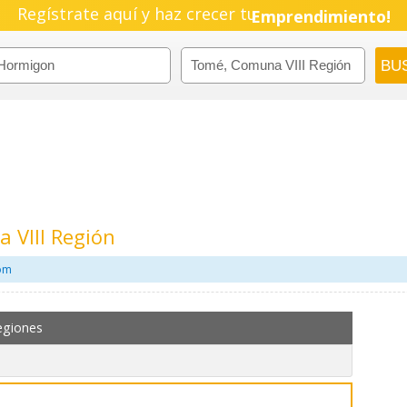
Regístrate aquí y haz crecer tu
Emprendimiento!
 VIII Región
com
egiones