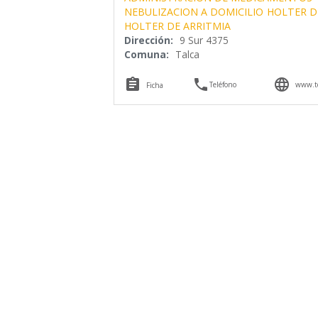
NEBULIZACION A DOMICILIO
HOLTER D
HOLTER DE ARRITMIA
Dirección:
9 Sur 4375
Comuna:
Talca



Teléfono
www.te
Ficha