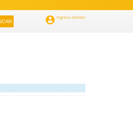

Ingreso clientes