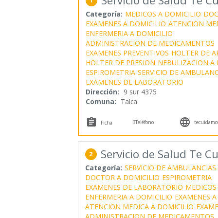
Servicio de Salud Te 
1
Categoría:
MEDICOS A DOMICILIO
DOC
EXAMENES A DOMICILIO
ATENCION MED
ENFERMERIA A DOMICILIO
ADMINISTRACION DE MEDICAMENTOS
EXAMENES PREVENTIVOS
HOLTER DE A
HOLTER DE PRESION
NEBULIZACION A 
ESPIROMETRIA
SERVICIO DE AMBULANC
EXAMENES DE LABORATORIO
Dirección:
9 sur 4375
Comuna:
Talca



Teléfono
tecuidamos
Ficha
Servicio de Salud Te 
2
Categoría:
SERVICIO DE AMBULANCIAS
DOCTOR A DOMICILIO
ESPIROMETRIA
EXAMENES DE LABORATORIO
MEDICOS 
ENFERMERIA A DOMICILIO
EXAMENES A
ATENCION MEDICA A DOMICILIO
EXAME
ADMINISTRACION DE MEDICAMENTOS