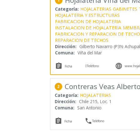
Hojalatería Viña del M
1
Categoría:
HOJALATERIAS
GABINETES
HOJALATERIA Y ESTRUCTURAS
FABRICACION DE HOJALATERIA
INSTALACION DE HOJALATERIA
MEMBRA
FABRICACION Y REPARACION DE TECHO
REPARACION DE TECHOS
Dirección:
Gilberto Navarro (P3½ Achupal
Comuna:
Viña del Mar



Teléfono
www.hojala
Ficha
Contreras Veas Albert
2
Categoría:
HOJALATERIAS
Dirección:
Chile 215, Loc. 1
Comuna:
San Antonio


Teléfono
Ficha