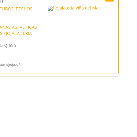
ar
TUBOS
TECHOS
NAS ASFALTICAS
S
HOJALATERIA
las) 656
teriajrojas.cl/
o