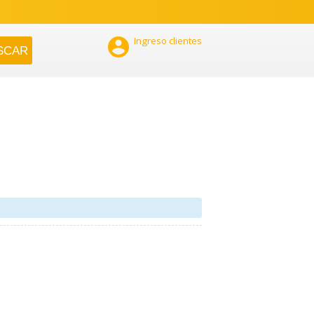

Ingreso clientes