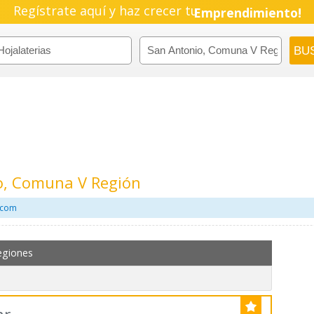
Regístrate aquí y haz crecer tu
Emprendimiento!
io, Comuna V Región
l.com
egiones