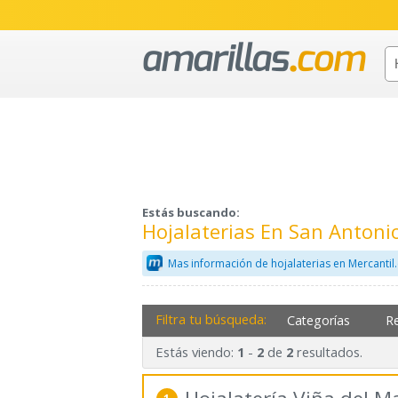
Estás buscando:
Hojalaterias En San Anton
Mas información de hojalaterias en Mercanti
Filtra tu búsqueda:
Categorías
R
Estás viendo:
-
de
resultados.
1
2
2