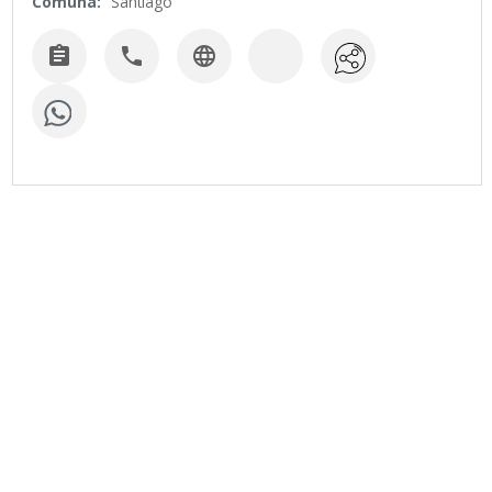
Comuna:
Santiago


