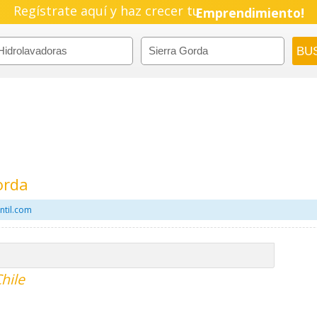
Regístrate aquí y haz crecer tu
Emprendimiento!
orda
ntil.com
hile