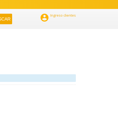

Ingreso clientes