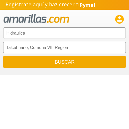
Regístrate aquí y haz crecer tu
Pyme!
Emprendimiento!
