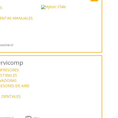
S
ENTAS MANUALES
rcchile.cl/
ervicomp
PRESORES
STRIALES
VADORAS
ESORES DE AIRE
S DENTALES

rvicomp.cl