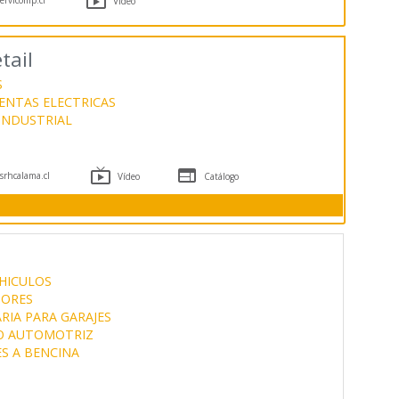
Vídeo
tail
S
ENTAS ELECTRICAS
 INDUSTRIAL


rhcalama.cl
Vídeo
Catálogo
EHICULOS
TORES
RIA PARA GARAJES
CO AUTOMOTRIZ
S A BENCINA