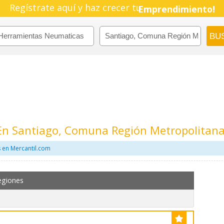
Regístrate aquí y haz crecer tu
Pyme!
Emprendimiento!
En Santiago, Comuna Región Metropolitan
 en Mercantil.com
egiones