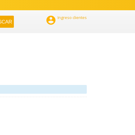

Ingreso clientes
a