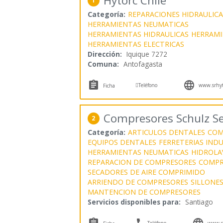
Hytorc Chile
1
Categoría:
REPARACIONES HIDRAULICA
HERRAMIENTAS NEUMATICAS
HERRAMIENTAS HIDRAULICAS
HERRAMI
HERRAMIENTAS ELECTRICAS
Dirección:
Iquique 7272
Comuna:
Antofagasta



Teléfono
www.srhyto
Ficha
Compresores Schulz S
2
Categoría:
ARTICULOS DENTALES
COM
EQUIPOS DENTALES
FERRETERIAS INDU
HERRAMIENTAS NEUMATICAS
HIDROLA
REPARACION DE COMPRESORES
COMPR
SECADORES DE AIRE COMPRIMIDO
ARRIENDO DE COMPRESORES
SILLONE
MANTENCION DE COMPRESORES
Servicios disponibles para:
Santiago



Teléfono
www.se