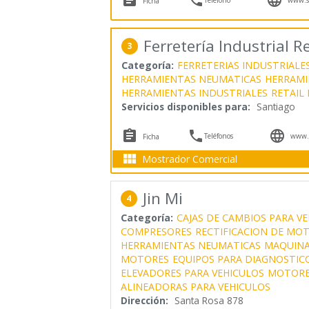
Ficha
Ferretería Industrial Re
3
Categoría:
FERRETERIAS INDUSTRIALE
HERRAMIENTAS NEUMATICAS
HERRAMI
HERRAMIENTAS INDUSTRIALES
RETAIL
Servicios disponibles para:
Santiago



Teléfonos
www.s
Ficha

Mostrador Comercial
Jin Mi
4
Categoría:
CAJAS DE CAMBIOS PARA V
COMPRESORES
RECTIFICACION DE MO
HERRAMIENTAS NEUMATICAS
MAQUINA
MOTORES
EQUIPOS PARA DIAGNOSTI
ELEVADORES PARA VEHICULOS
MOTORE
ALINEADORAS PARA VEHICULOS
Dirección:
Santa Rosa 878