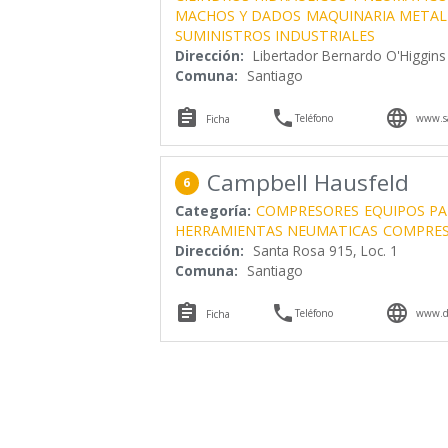
MACHOS Y DADOS
MAQUINARIA METAL
SUMINISTROS INDUSTRIALES
Dirección:
Libertador Bernardo O'Higgins
Comuna:
Santiago



Teléfono
www.sa
Ficha
Campbell Hausfeld
6
Categoría:
COMPRESORES
EQUIPOS PA
HERRAMIENTAS NEUMATICAS
COMPRES
Dirección:
Santa Rosa 915, Loc. 1
Comuna:
Santiago



Teléfono
www.di
Ficha