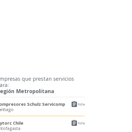
mpresas que prestan servicios
ara:
egión Metropolitana

ompresores Schulz Servicomp
Ficha
antiago

ytorc Chile
Ficha
ntofagasta