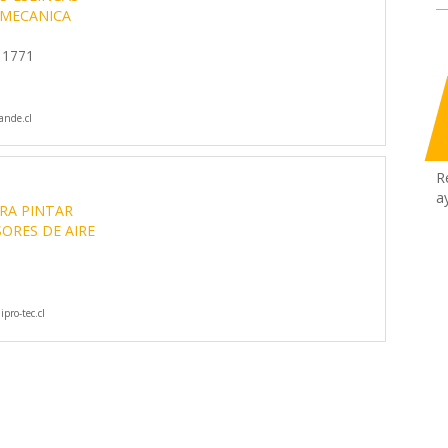
MECANICA
 1771
nde.cl
R
a
RA PINTAR
ORES DE AIRE
pro-tec.cl