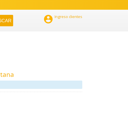

Ingreso clientes
itana