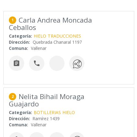
Carla Andrea Moncada
1
Ceballos
Categoría:
HIELO
TRADUCCIONES
Dirección:
Quebrada Chanaral 1197
Comuna:
Vallenar


Nelita Bihail Moraga
2
Guajardo
Categoría:
BOTILLERIAS
HIELO
Dirección:
Ramírez 1439
Comuna:
Vallenar