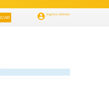

Ingreso clientes
o