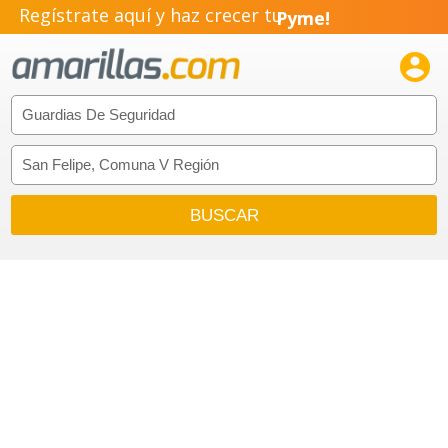
Regístrate aquí y haz crecer tu
Pyme!
Emprendimiento!
