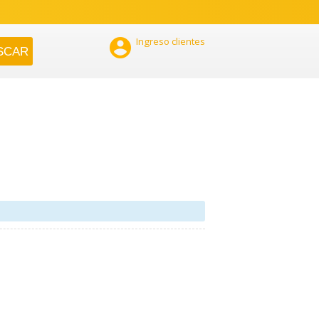

Ingreso clientes