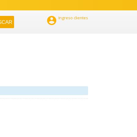

Ingreso clientes