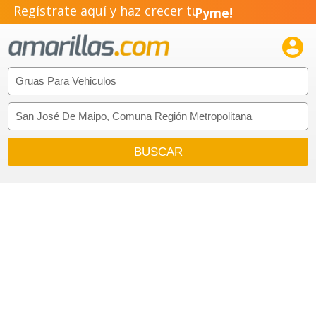
Regístrate aquí y haz crecer tu
Pyme!
Emprendimiento!
