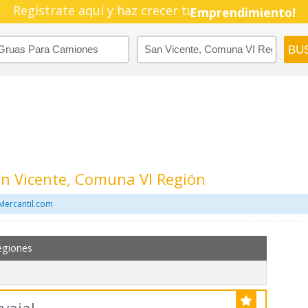
Regístrate aquí y haz crecer tu
Pyme!
Emprendimiento!
n Vicente, Comuna VI Región
Mercantil.com
egiones