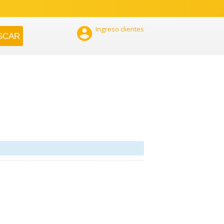

Ingreso clientes