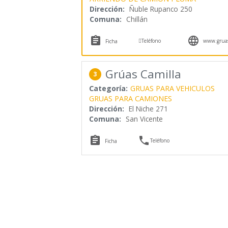
Dirección:
Ñuble Rupanco 250
Comuna:
Chillán



Teléfono
www.gruasc
Ficha
Grúas Camilla
3
Categoría:
GRUAS PARA VEHICULOS
GRUAS PARA CAMIONES
Dirección:
El Niche 271
Comuna:
San Vicente


Teléfono
Ficha