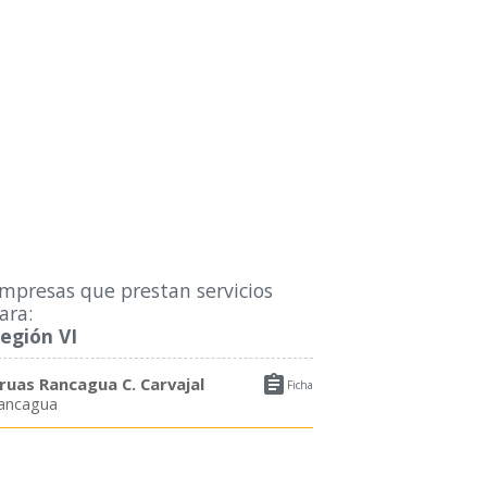
mpresas que prestan servicios
ara:
egión VI

ruas Rancagua C. Carvajal
Ficha
ancagua