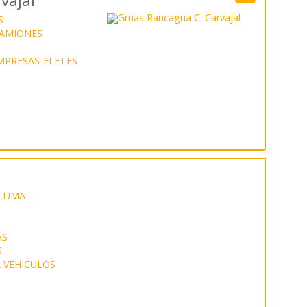
vajal
S
CAMIONES
MPRESAS
FLETES
PLUMA
AS
S
 VEHICULOS