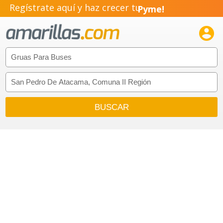
Regístrate aquí y haz crecer tu
Pyme!
Emprendimiento!
