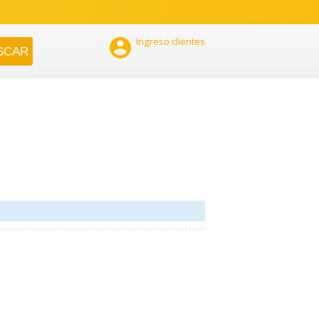

Ingreso clientes