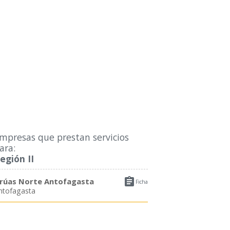
mpresas que prestan servicios
ara:
egión II

rúas Norte Antofagasta
Ficha
ntofagasta