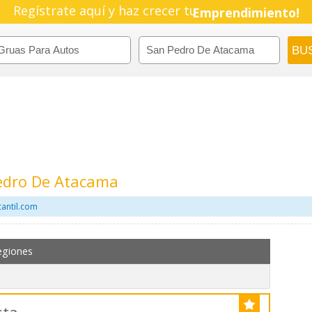
Regístrate aquí y haz crecer tu
Emprendimiento!
edro De Atacama
antil.com
egiones