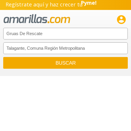
Regístrate aquí y haz crecer tu
Pyme!
Emprendimiento!
