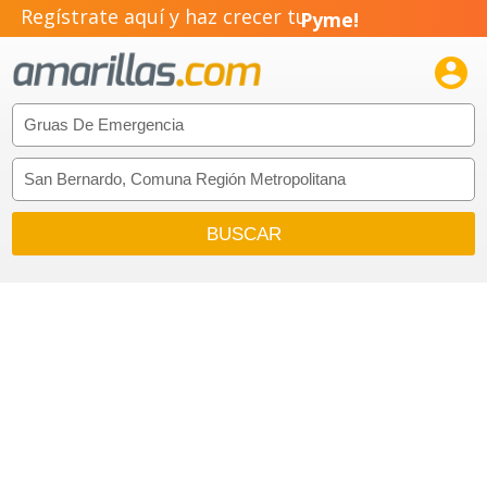
Regístrate aquí y haz crecer tu
Negocio!
Pyme!

Emprendimiento!