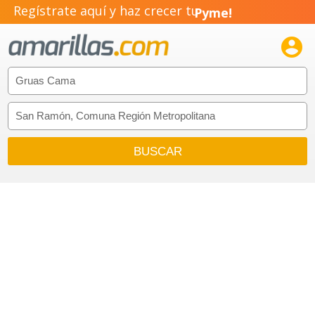
Negocio!
Regístrate aquí y haz crecer tu
Pyme!

Emprendimiento!