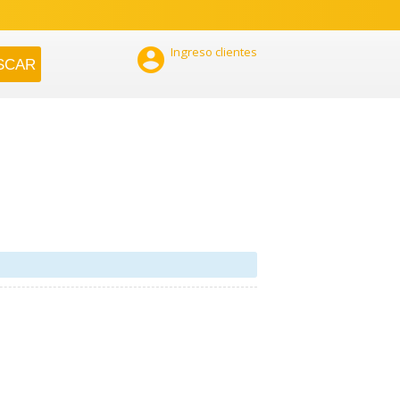

Ingreso clientes