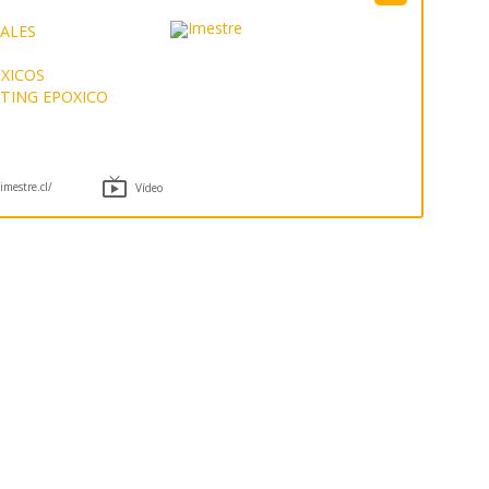
ALES
XICOS
TING EPOXICO

mestre.cl/
Vídeo