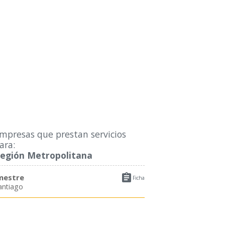
mpresas que prestan servicios
ara:
egión Metropolitana

mestre
Ficha
antiago