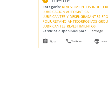
Imestre
1
Categoría:
REVESTIMIENTOS INDUSTRI
LUBRICACION AUTOMATICA
LUBRICANTES Y DESENGRASANTES
EPO
POLIURETANO
ANTICORROSIVOS
GROU
LUBRICANTES
REVESTIMIENTOS
Servicios disponibles para:
Santiago



Teléfonos
www.i
Ficha