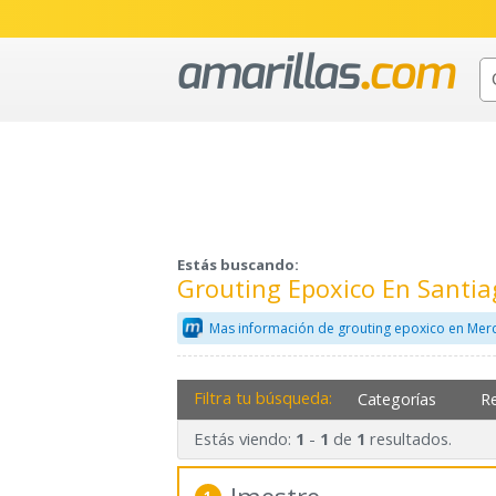
Estás buscando:
Grouting Epoxico En Santi
Mas información de grouting epoxico en Merc
Filtra tu búsqueda:
Categorías
R
Estás viendo:
-
de
resultados.
1
1
1