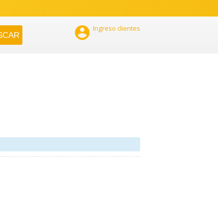

Ingreso clientes