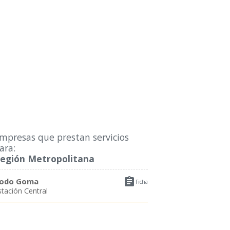
mpresas que prestan servicios
ara:
egión Metropolitana

odo Goma
Ficha
stación Central