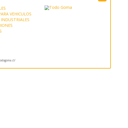
LES
PARA VEHICULOS
 INDUSTRIALES
IONES
S
odogoma.cl/