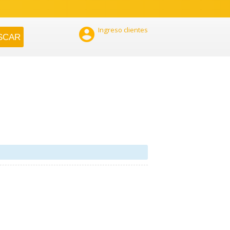

Ingreso clientes