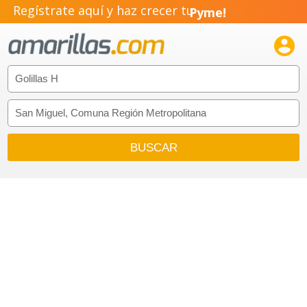
Regístrate aquí y haz crecer tu
Pyme!
Emprendimiento!
