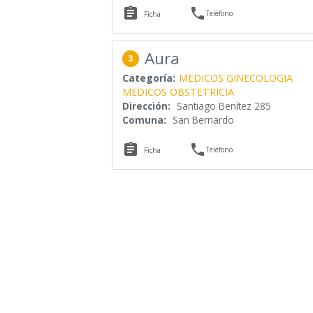


Teléfono
Ficha
Aura
3
Categoría:
MEDICOS GINECOLOGIA
MEDICOS OBSTETRICIA
Dirección:
Santiago Benítez 285
Comuna:
San Bernardo


Teléfono
Ficha