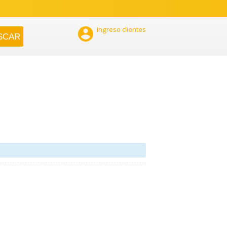

Ingreso clientes