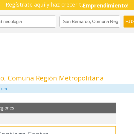
Regístrate aquí y haz crecer tu
Emprendimiento!
do, Comuna Región Metropolitana
.com
egiones