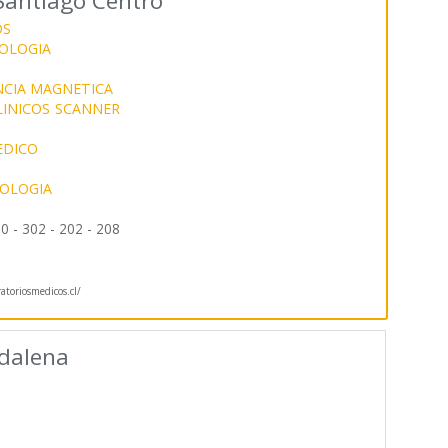
Santiago Centro
OS
OLOGIA
CIA MAGNETICA
INICOS
SCANNER
EDICO
IOLOGIA
0 - 302 - 202 - 208
toriosmedicos.cl/
dalena