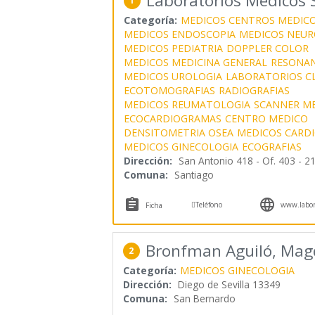
Laboratorios Médicos 
1
Categoría:
MEDICOS CENTROS MEDIC
MEDICOS ENDOSCOPIA
MEDICOS NEUR
MEDICOS PEDIATRIA
DOPPLER COLOR
MEDICOS MEDICINA GENERAL
RESONAN
MEDICOS UROLOGIA
LABORATORIOS CL
ECOTOMOGRAFIAS
RADIOGRAFIAS
MEDICOS REUMATOLOGIA
SCANNER M
ECOCARDIOGRAMAS
CENTRO MEDICO
DENSITOMETRIA OSEA
MEDICOS CARD
MEDICOS GINECOLOGIA
ECOGRAFIAS
Dirección:
San Antonio 418 - Of. 403 - 21
Comuna:
Santiago



Teléfono
www.labora
Ficha
Bronfman Aguiló, Mag
2
Categoría:
MEDICOS GINECOLOGIA
Dirección:
Diego de Sevilla 13349
Comuna:
San Bernardo