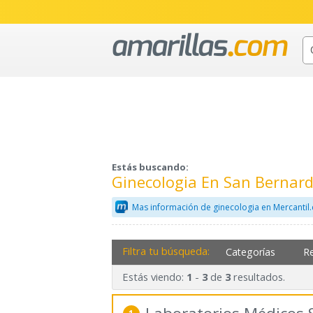
Estás buscando:
Ginecologia En San Bernar
Mas información de ginecologia en Mercantil
Filtra tu búsqueda:
Categorías
R
Estás viendo:
-
de
resultados.
1
3
3