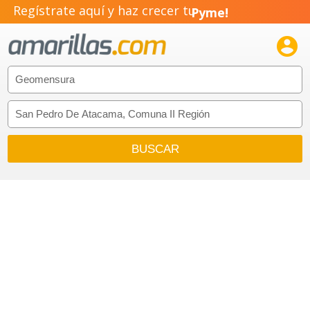
Regístrate aquí y haz crecer tu
Pyme!
Emprendimiento!
