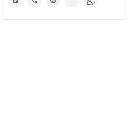


