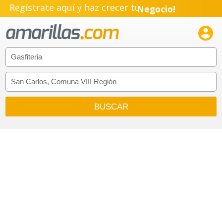
Regístrate aquí y haz crecer tu
Negocio!
Pyme!

Emprendimiento!