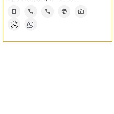




