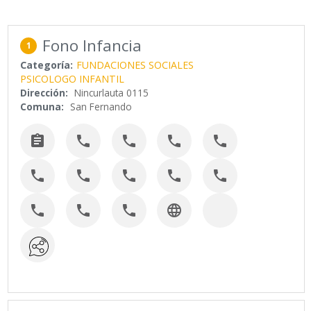
Fono Infancia
1
Categoría:
FUNDACIONES SOCIALES
PSICOLOGO INFANTIL
Dirección:
Nincurlauta 0115
Comuna:
San Fernando













