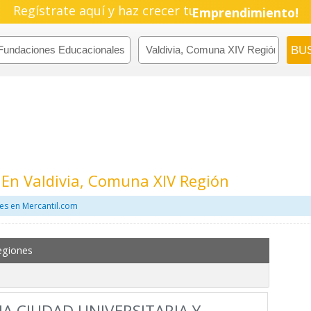
Regístrate aquí y haz crecer tu
Emprendimiento!
En Valdivia, Comuna XIV Región
es en Mercantil.com
egiones
A CIUDAD UNIVERSITARIA Y