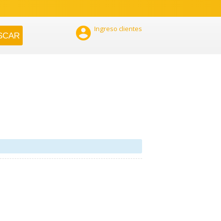

Ingreso clientes