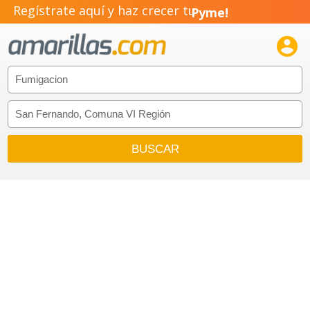
Regístrate aquí y haz crecer tu
Pyme!
Emprendimiento!
