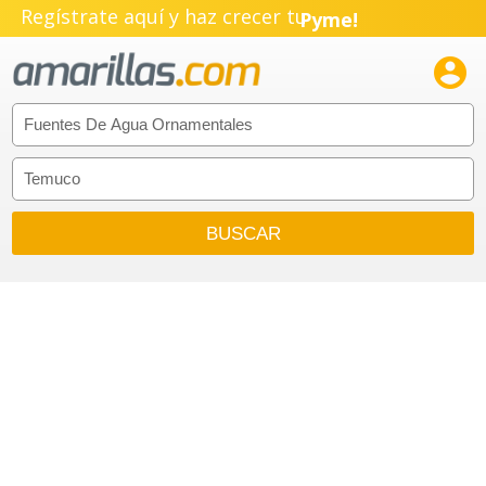
Regístrate aquí y haz crecer tu
Pyme!
Emprendimiento!
