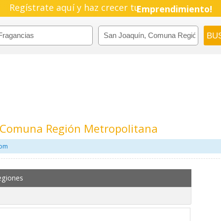
Regístrate aquí y haz crecer tu
Emprendimiento!
, Comuna Región Metropolitana
com
egiones