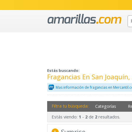
Estás buscando:
Fragancias En San Joaquín
Mas información de fragancias en Mercantil.
Filtra tu búsqueda:
Categorías
R
Estás viendo:
-
de
resultados.
1
2
2
Symrise
1