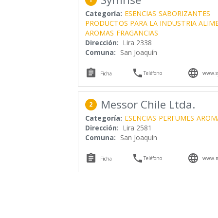
Categoría:
ESENCIAS
SABORIZANTES
PRODUCTOS PARA LA INDUSTRIA ALIM
AROMAS
FRAGANCIAS
Dirección:
Lira 2338
Comuna:
San Joaquín



Teléfono
www.s
Ficha
Messor Chile Ltda.
2
Categoría:
ESENCIAS
PERFUMES
AROM
Dirección:
Lira 2581
Comuna:
San Joaquín



Teléfono
www.me
Ficha