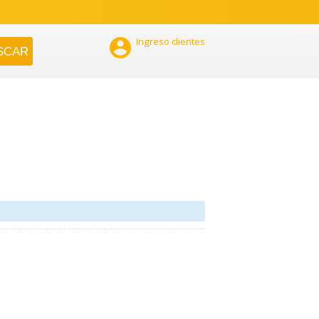

Ingreso clientes