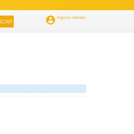

Ingreso clientes