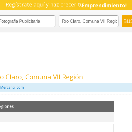
Regístrate aquí y haz crecer tu
Emprendimiento!
Río Claro, Comuna VII Región
n Mercantil.com
egiones