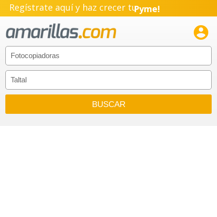
Regístrate aquí y haz crecer tu
Pyme!
Emprendimiento!
