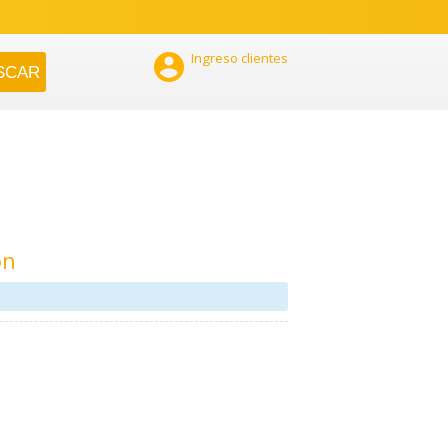

Ingreso clientes
ón